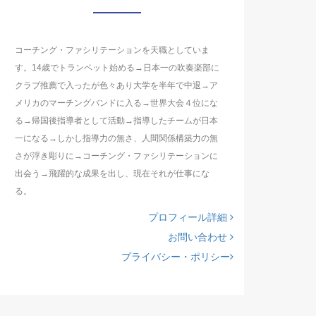
コーチング・ファシリテーションを天職としていま
す。14歳でトランペット始める→日本一の吹奏楽部に
クラブ推薦で入ったが色々あり大学を半年で中退→ア
メリカのマーチングバンドに入る→世界大会４位にな
る→帰国後指導者として活動→指導したチームが日本
一になる→しかし指導力の無さ、人間関係構築力の無
さが浮き彫りに→コーチング・ファシリテーションに
出会う→飛躍的な成果を出し、現在それが仕事にな
る。
プロフィール詳細
お問い合わせ
プライバシー・ポリシー