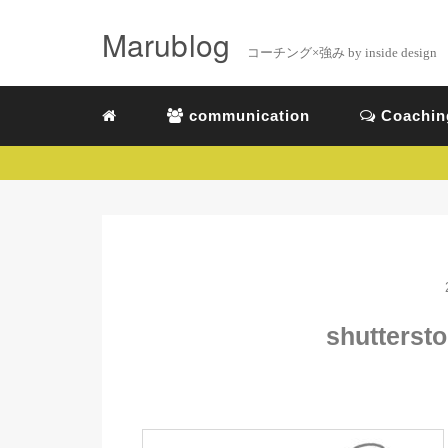
Marublog
コーチング×強み by inside design
communication
Coachin
shutterst